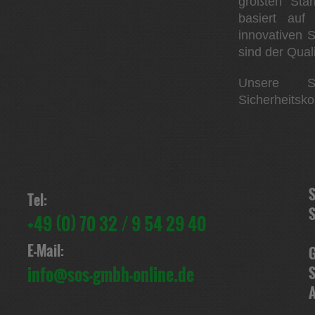
größten Stä
basiert auf
innovativen S
sind der Quali
Unsere Spe
Sicherheitsko
S
Tel:
S
+49 (0) 70 32 / 9 54 29 40
E-Mail:
G
info@sos-gmbh-online.de
S
A