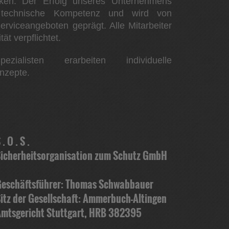
rken. Der Erfolg unseres Unternehmens
 technische Kompetenz und wird von
erviceangeboten geprägt. Alle Mitarbeiter
tät verpflichtet.
zialisten erarbeiten individuelle
nzepte.
 . O . S .
icherheitsorganisation zum Schutz GmbH
eschäftsführer: Thomas Schwabbauer
itz der Gesellschaft: Ammerbuch-Altingen
mtsgericht Stuttgart, HRB 382395