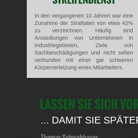
In den vergangenen 10 Jahren war eine
Zunahme der Straftaten von etwa 42%
zu verzeichnen. Häufig sind
Ansiedlungen von Unternehmen in
Industriegebieten, Ziele von
Sachbeschädigungen und nicht selten
verbunden mit einer gar schweren
Körperverletzung eines Mitarbeiters.
LASSEN SIE SICH V
... DAMIT SIE SPÄ
Thomas Schwabbauer