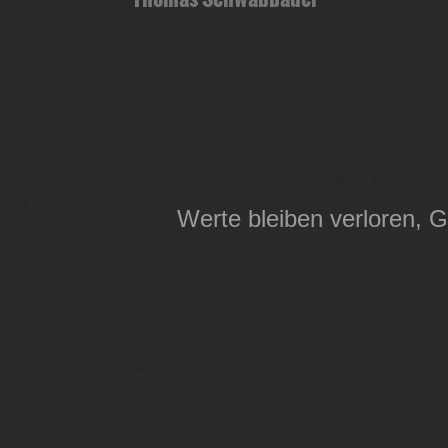
STREIFENDIENST
Werte bleiben verloren, G
Streifendienst
Objektschutz
Veranstaltungsschutz
Überwachung
Alarmverfolgung
Spezialkuriere