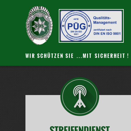
W I R S C H Ü T Z E N S I E . . . M I T S I C H E R H E I T !
STREIFENDIENST