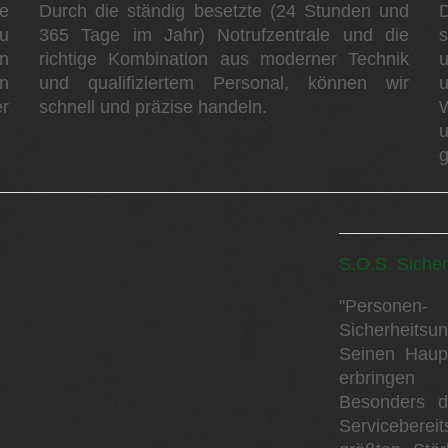
e
Durch die ständig besetzte (24 Stunden und
D
u
365 Tage im Jahr) Notrufzentrale und die
s
n
richtige Kombination aus moderner Technik
on
und qualifiziertem Personal, können wir
u
r
schnell und präzise handeln.
u
g
S.O.S. Siche
"Personen- 
Sicherheitsu
Seinen Haupt
erbringen k
Besonders 
Serviceberei